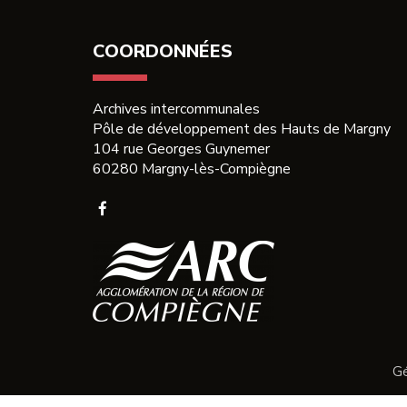
F
COORDONNÉES
Archives intercommunales
Pôle de développement des Hauts de Margny
104 rue Georges Guynemer
60280 Margny-lès-Compiègne
Lien
vers
le
compte
Facebook
Gé