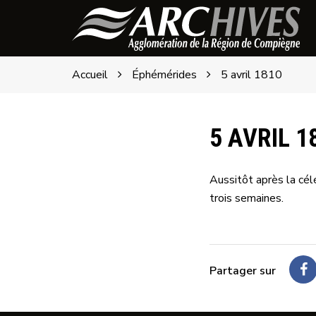
Gestion des traceurs
Archives
de
l'ARC
Accueil
Éphémérides
5 avril 1810
5 AVRIL 1
Aussitôt après la cél
trois semaines.
Partager sur
P
su