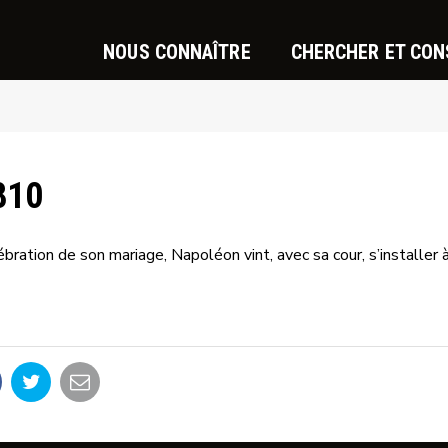
NOUS CONNAÎTRE
CHERCHER ET CON
810
ébration de son mariage, Napoléon vint, avec sa cour, s’installe
artager
Partager
Partager
r
sur
par