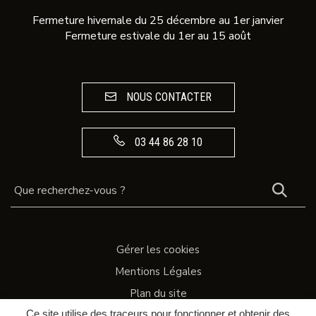
Fermeture hivernale du 25 décembre au 1er janvier
Fermeture estivale du 1er au 15 août
NOUS CONTACTER
03 44 86 28 10
REC
Gérer les cookies
Mentions Légales
Plan du site
Ce site utilise des traceurs pour fonctionner et obtenir des
Accessibilité