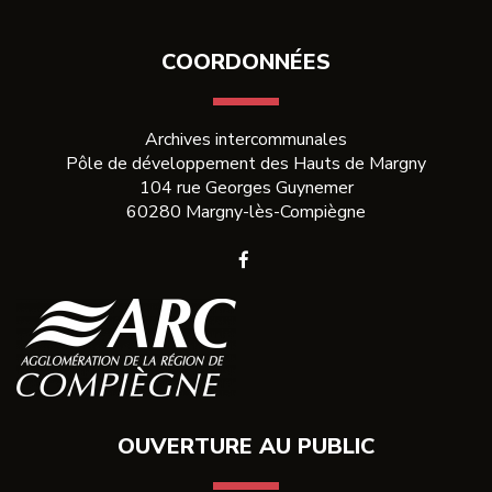
Facebook
Twitter
email
COORDONNÉES
Archives intercommunales
Pôle de développement des Hauts de Margny
104 rue Georges Guynemer
60280 Margny-lès-Compiègne
Lien
vers
le
compte
Facebook
OUVERTURE AU PUBLIC