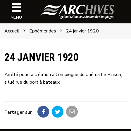
Gestion des traceurs
Archives
MENU
de
l'ARC
Accueil
Éphémérides
24 janvier 1920
24 JANVIER 1920
Arrêté pour la création à Compiègne du cinéma Le Pinson,
situé rue du port à bateaux.
Partager sur
Partager
Partager
Partager
sur
sur
par