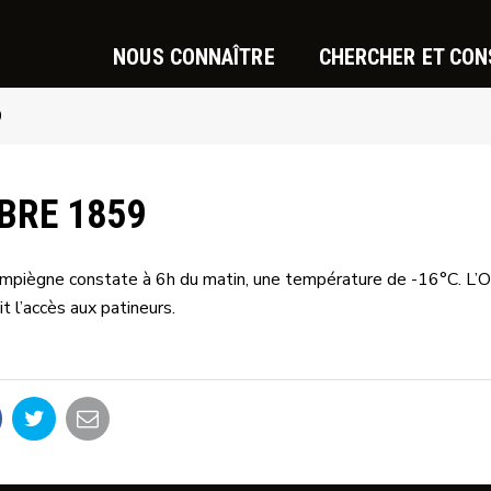
NOUS CONNAÎTRE
CHERCHER ET CON
9
BRE 1859
piègne constate à 6h du matin, une température de -16°C. L’Oi
it l’accès aux patineurs.
artager
Partager
Partager
r
sur
par