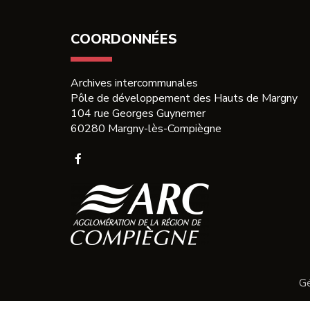
F
COORDONNÉES
Archives intercommunales
Pôle de développement des Hauts de Margny
104 rue Georges Guynemer
60280 Margny-lès-Compiègne
Lien
vers
le
compte
Facebook
Gé