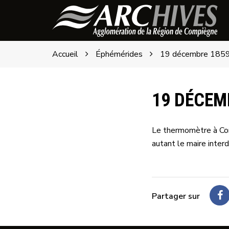
Gestion des traceurs
Archives
de
l'ARC
Accueil
Éphémérides
19 décembre 185
19 DÉCEM
Le thermomètre à Com
autant le maire interd
Partager sur
P
su