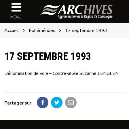
Gestion des traceurs
Archives
MENU
de
l'ARC
Accueil
Éphémérides
17 septembre 1993
17 SEPTEMBRE 1993
Dénomination de voie – Contre-allée Suzanne LENGLEN.
Partager sur
Partager
Partager
Partager
sur
sur
par
Facebook
Twitter
email