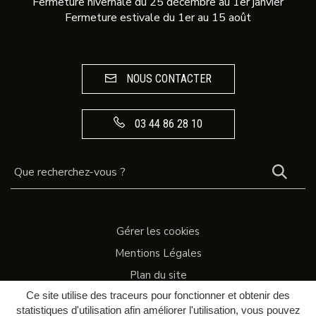
Fermeture hivernale du 25 décembre au 1er janvier
Fermeture estivale du 1er au 15 août
NOUS CONTACTER
03 44 86 28 10
REC
Gérer les cookies
Mentions Légales
Plan du site
Ce site utilise des traceurs pour fonctionner et obtenir des
Accessibilité
statistiques d'utilisation afin améliorer l'utilisation, vous pouvez