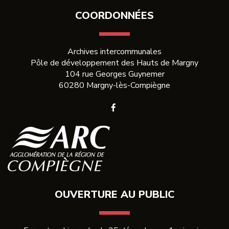
COORDONNÉES
Archives intercommunales
Pôle de développement des Hauts de Margny
104 rue Georges Guynemer
60280 Margny-lès-Compiègne
Lien
vers
le
compte
Facebook
OUVERTURE AU PUBLIC