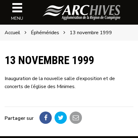
Gestion des traceurs
Archives
MENU
de
l'ARC
Accueil
Éphémérides
13 novembre 1999
13 NOVEMBRE 1999
Inauguration de la nouvelle salle d’exposition et de
concerts de l’église des Minimes.
Partager sur
Partager
Partager
Partager
sur
sur
par