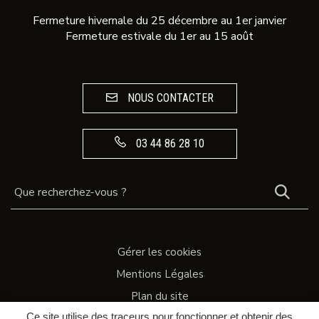
Fermeture hivernale du 25 décembre au 1er janvier
Fermeture estivale du 1er au 15 août
NOUS CONTACTER
03 44 86 28 10
REC
Gérer les cookies
Mentions Légales
Plan du site
Ce site utilise des traceurs pour fonctionner et obtenir des
Accessibilité