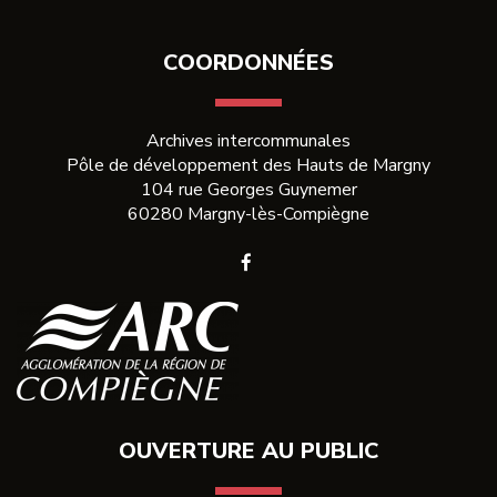
Facebook
Twitter
email
COORDONNÉES
Archives intercommunales
Pôle de développement des Hauts de Margny
104 rue Georges Guynemer
60280 Margny-lès-Compiègne
Lien
vers
le
compte
Facebook
OUVERTURE AU PUBLIC