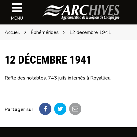
Gestion des traceurs
Archives
MENU
de
l'ARC
Accueil
Éphémérides
12 décembre 1941
12 DÉCEMBRE 1941
Rafle des notables. 743 juifs internés à Royallieu.
Partager sur
Partager
Partager
Partager
sur
sur
par
Facebook
Twitter
email