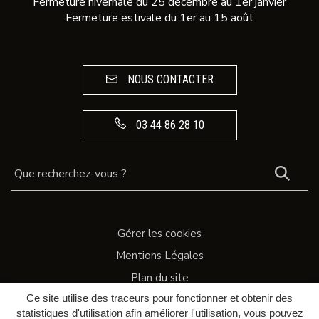
Fermeture hivernale du 25 décembre au 1er janvier
Fermeture estivale du 1er au 15 août
NOUS CONTACTER
03 44 86 28 10
REC
Gérer les cookies
Mentions Légales
Plan du site
Ce site utilise des traceurs pour fonctionner et obtenir des
Accessibilité
statistiques d'utilisation afin améliorer l'utilisation, vous pouvez