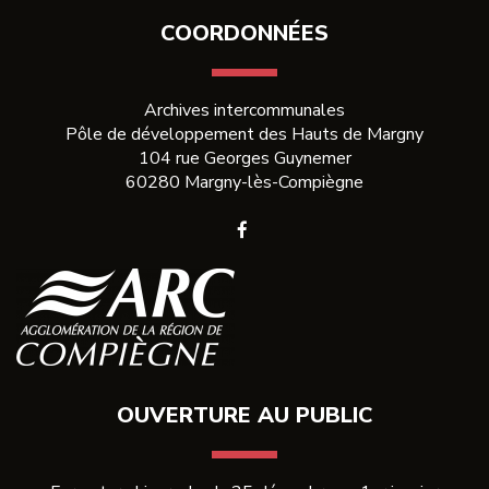
COORDONNÉES
Archives intercommunales
Pôle de développement des Hauts de Margny
104 rue Georges Guynemer
60280 Margny-lès-Compiègne
Lien
vers
le
compte
Facebook
OUVERTURE AU PUBLIC