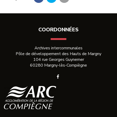
Partager
Partager
Partager
sur
sur
par
Facebook
Twitter
email
COORDONNÉES
Archives intercommunales
Pôle de développement des Hauts de Margny
104 rue Georges Guynemer
60280 Margny-lès-Compiègne
Lien
vers
le
compte
Facebook