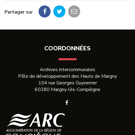
Partager sur
Partager
Partager
Partager
sur
sur
par
Facebook
Twitter
email
COORDONNÉES
Archives intercommunales
Pôle de développement des Hauts de Margny
104 rue Georges Guynemer
60280 Margny-lès-Compiègne
Lien
vers
le
compte
Facebook