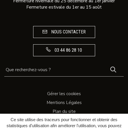
Fermeture hivernale du 25 décembre au 1er janvier
Fermeture estivale du 1er au 15 août
NOUS CONTACTER
03 44 86 28 10
REC
Gérer les cookies
Mentions Légales
Plan du site
Ce site utilise des traceurs pour fonctionner et obtenir des
Accessibilité
statistiques d'utilisation afin améliorer l'utilisation, vous pouvez