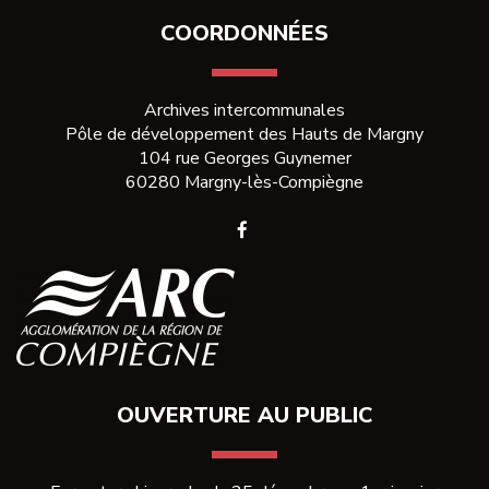
COORDONNÉES
Archives intercommunales
Pôle de développement des Hauts de Margny
104 rue Georges Guynemer
60280 Margny-lès-Compiègne
Lien
vers
le
compte
Facebook
OUVERTURE AU PUBLIC