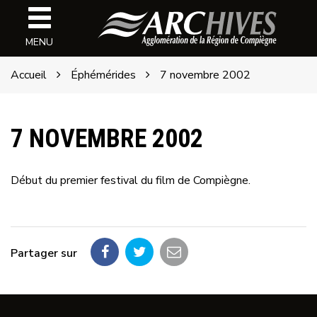
Gestion des traceurs
Archives
MENU
de
l'ARC
Accueil
Éphémérides
7 novembre 2002
7 NOVEMBRE 2002
Début du premier festival du film de Compiègne.
Partager sur
Partager
Partager
Partager
sur
sur
par
Facebook
Twitter
email